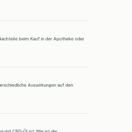
 Nachteile beim Kauf in der Apotheke oder
terschiedliche Auswirkungen auf den
g mit CBD-Öl ist: Wie ist die