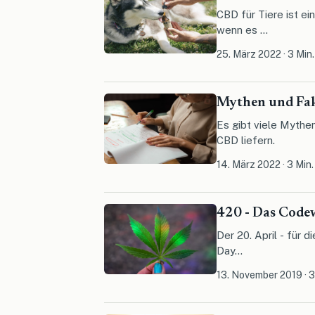
CBD für Tiere ist ei
wenn es ...
25. März 2022
·
3 Min.
Mythen und Fa
Es gibt viele Mythe
CBD liefern.
14. März 2022
·
3 Min.
420 - Das Code
Der 20. April - für
Day...
13. November 2019
·
3