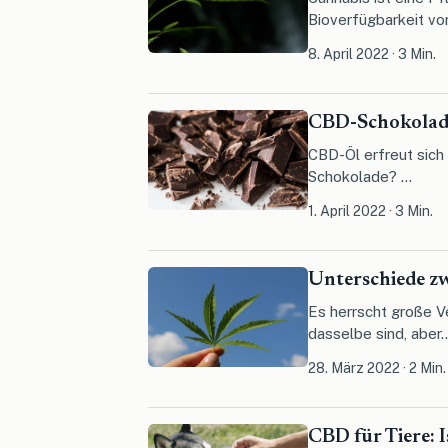
Bioverfügbarkeit v
8. April 2022
·
3 Min.
CBD-Schokolade
CBD-Öl erfreut sich
Schokolade? ...
1. April 2022
·
3 Min.
Unterschiede z
Es herrscht große V
dasselbe sind, aber..
28. März 2022
·
2 Min.
CBD für Tiere: I