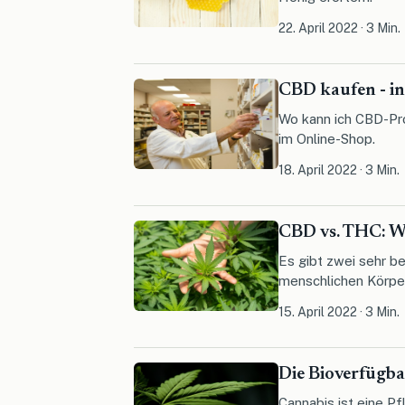
22. April 2022
·
3 Min.
CBD kaufen - in
Wo kann ich CBD-Pro
im Online-Shop.
18. April 2022
·
3 Min.
CBD vs. THC: W
Es gibt zwei sehr b
menschlichen Körper
15. April 2022
·
3 Min.
Die Bioverfügb
Cannabis ist eine Pf