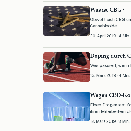
Was ist CBG?
Obwohl sich CBG und
Cannabinoide.
30. April 2019
·
4 Min.
Doping durch C
Was passiert, wenn 
13. März 2019
·
4 Min.
Wegen CBD-Kon
Einen Drogentest for
ihren Mitarbeitern die
12. März 2019
·
3 Min.