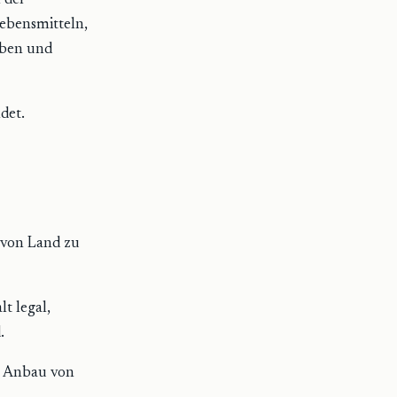
 der
Lebensmitteln,
rben und
det.
h von Land zu
t legal,
.
er Anbau von