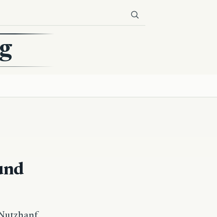
g
und
 Nutzhanf