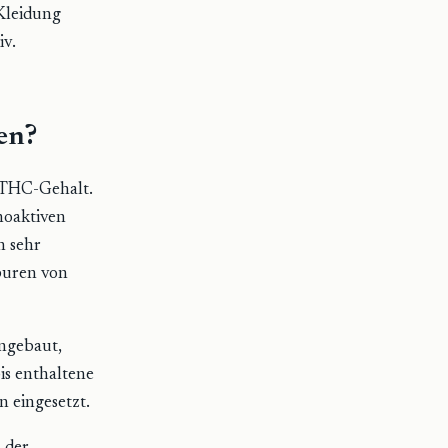
 Kleidung
iv.
en
?
 THC-Gehalt.
hoaktiven
n sehr
Spuren von
ngebaut,
is enthaltene
n eingesetzt.