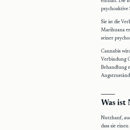
enthält. Die 
psychoaktive
Sie ist die V
Marihuana er
seiner psycho
Cannabis wird
Verbindung C
Behandlung ei
Angstzustände
Was ist
Nutzhanf, auc
dass sie eine