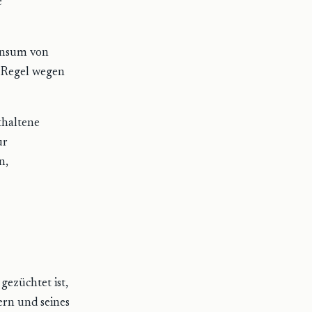
e
Konsum von
 Regel wegen
thaltene
ur
n,
gezüchtet ist,
ern und seines