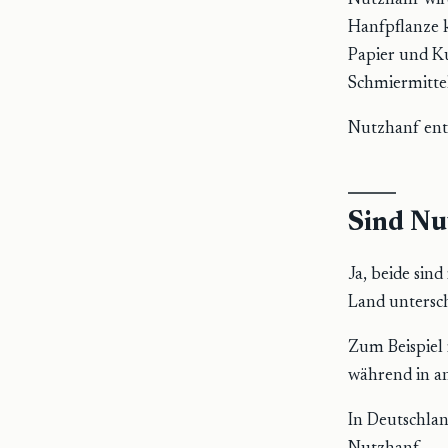
Nutzhanf wird
Hanfpflanze k
Papier und K
Schmiermitte
Nutzhanf enth
Sind Nu
Ja, beide sin
Land untersch
Zum Beispiel 
während in an
In Deutschlan