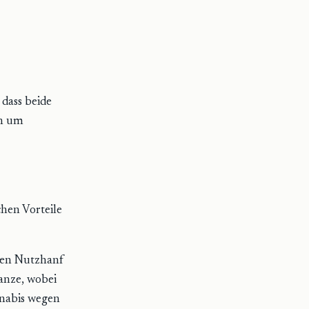
dass beide
ch um
hen Vorteile
chen Nutzhanf
lanze, wobei
nnabis wegen