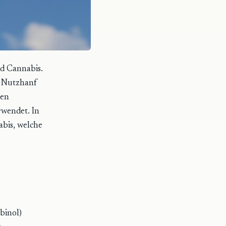
d Cannabis.
l. Nutzhanf
ben
rwendet. In
abis, welche
binol)