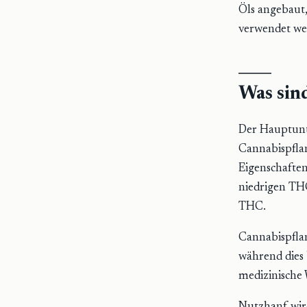
Öls angebaut,
verwendet wer
Was sin
Der Hauptunt
Cannabispfla
Eigenschaften
niedrigen THC
THC.
Cannabispfla
während dies 
medizinische 